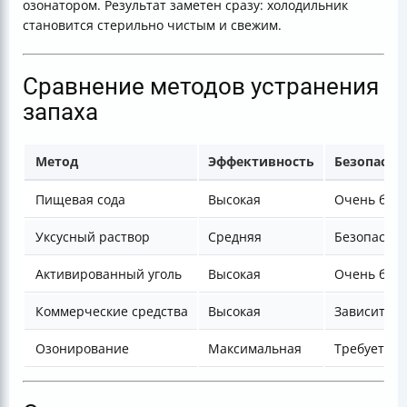
озонатором. Результат заметен сразу: холодильник
становится стерильно чистым и свежим.
Сравнение методов устранения
запаха
Метод
Эффективность
Безопасно
Пищевая сода
Высокая
Очень без
Уксусный раствор
Средняя
Безопасна
Активированный уголь
Высокая
Очень без
Коммерческие средства
Высокая
Зависит от
Озонирование
Максимальная
Требует сп