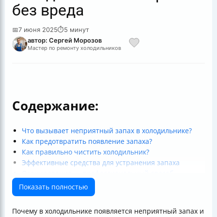
без вреда
📅
7 июня 2025
⏱
5 минут
автор: Сергей Морозов
Мастер по ремонту холодильников
Содержание:
Что вызывает неприятный запах в холодильнике?
Как предотвратить появление запаха?
Как правильно чистить холодильник?
Эффективные средства для устранения запаха
Озонирование — профессиональный способ
Сравнение методов устранения запаха
Показать полностью
Советы для поддержания свежести холодильника
Подведём итог
Почему в холодильнике появляется неприятный запах и