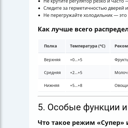
Не крутите регулятор резко и часто 
Следите за герметичностью дверей и
Не перегружайте холодильник — это
Как лучше всего распреде
Полка
Температура (°C)
Реком
Верхняя
+0…+5
Фрукт
Средняя
+2…+5
Молочн
Нижняя
+5…+8
Овощи
5. Особые функции и
Что такое режим «Супер» 