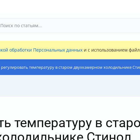
кой обработки Персональных данных
и с использованием файло
 регулировать температуру в старом двухкамерном холодильнике Сти
ть температуру в стар
холодильнике Стинол