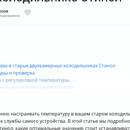
озов
лодильников
уры в старых двухкамерных холодильниках Стинол
уры и проверка
ы с регулировкой температуры
вному управлению температурой
температуру
енно настраивать температуру в вашем старом холодильн
ок службы самого устройства. В этой статье мы подробн
тинол, какие оптимальные значения стоит устанавливат