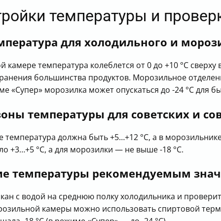
тройки температуры и провер
мпература для холодильного и мороз
 камере температура колеблется от 0 до +10 °C сверху 
хранения большинства продуктов. Морозильное отделени
ме «Супер» морозилка может опускаться до -24 °C для 
зоны температуры для советских и с
е температура должна быть +5…+12 °C, а в морозильнике
 +3…+5 °C, а для морозилки — не выше -18 °C.
вие температуры рекомендуемым зна
ан с водой на среднюю полку холодильника и проверить
орозильной камеры можно использовать спиртовой терм
ала -18 °C (в режиме «Супер» — до -24 °C).