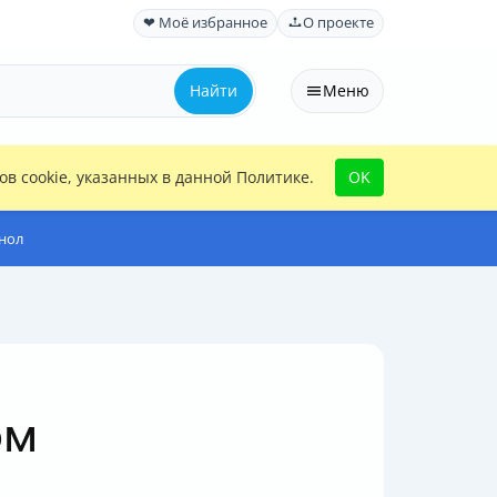
❤ Моё избранное
О проекте
Найти
Меню
в cookie, указанных в данной Политике.
OK
нол
ом