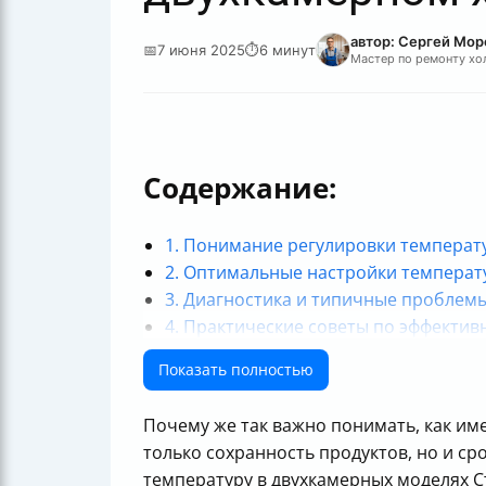
автор: Сергей Мор
📅
7 июня 2025
⏱
6 минут
Мастер по ремонту хо
Содержание:
1. Понимание регулировки температ
2. Оптимальные настройки температ
3. Диагностика и типичные проблем
4. Практические советы по эффекти
5. Особые функции и их влияние на 
Показать полностью
Итог
Почему же так важно понимать, как им
только сохранность продуктов, но и ср
температуру в двухкамерных моделях С