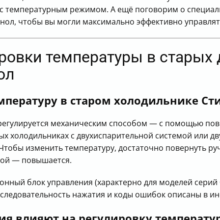
х с температурным режимом. А ещё поговорим о специа
нол, чтобы вы могли максимально эффективно управлят
ировки температуры в старых
ол
мпературу в старом холодильнике Ст
 регулируется механическим способом — с помощью пово
ых холодильниках с двухиспарительной системой или д
Чтобы изменить температуру, достаточно повернуть руч
вой — повышается.
нный блок управления (характерно для моделей серий 002
оследовательность нажатия и коды ошибок описаны в ин
ия влияют на регулировку температу