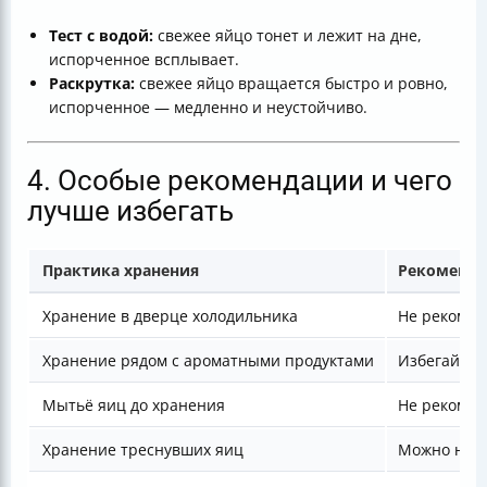
Тест с водой:
свежее яйцо тонет и лежит на дне,
испорченное всплывает.
Раскрутка:
свежее яйцо вращается быстро и ровно,
испорченное — медленно и неустойчиво.
4. Особые рекомендации и чего
лучше избегать
Практика хранения
Рекоменда
Хранение в дверце холодильника
Не рекомен
Хранение рядом с ароматными продуктами
Избегайте 
Мытьё яиц до хранения
Не рекомен
Хранение треснувших яиц
Можно не б