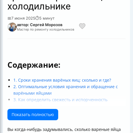
холодильнике
📅
7 июня 2025
⏱
5 минут
автор: Сергей Морозов
Мастер по ремонту холодильников
Содержание:
1. Сроки хранения варёных яиц: сколько и где?
2. Оптимальные условия хранения и обращение с
варёными яйцами
3. Как определить свежесть и испорченность
варёных яиц?
4. Особые рекомендации и чего лучше избегать
Показать полностью
5. Можно ли замораживать варёные яйца?
6. Практические советы для максимальной свежести
Вы когда-нибудь задумывались, сколько вареные яйца
и вкуса