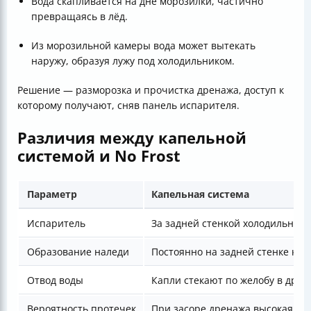
Вода скапливается на дне морозилки, частично
превращаясь в лёд.
Из морозильной камеры вода может вытекать
наружу, образуя лужу под холодильником.
Решение — разморозка и прочистка дренажа, доступ к
которому получают, сняв панель испарителя.
Различия между капельной
системой и No Frost
Параметр
Капельная система
Испаритель
За задней стенкой холодильной
Образование наледи
Постоянно на задней стенке ка
Отвод воды
Капли стекают по желобу в дрен
Вероятность протечек
При засоре дренажа высокая