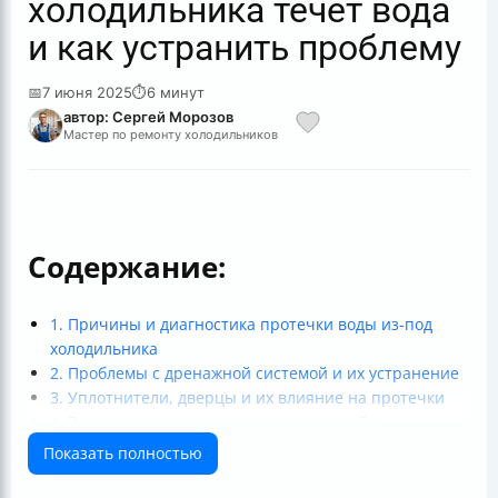
холодильника течет вода
и как устранить проблему
📅
7 июня 2025
⏱
6 минут
автор: Сергей Морозов
Мастер по ремонту холодильников
Содержание:
1. Причины и диагностика протечки воды из-под
холодильника
2. Проблемы с дренажной системой и их устранение
3. Уплотнители, дверцы и их влияние на протечки
4. Влияние технических неисправностей и
эксплуатации
Показать полностью
5. Практические советы по профилактике и
самостоятельному ремонту