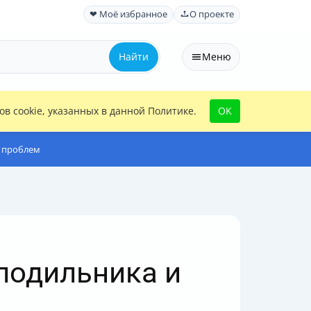
❤ Моё избранное
О проекте
Найти
Меню
в cookie, указанных в данной Политике.
OK
ь проблем
лодильника и