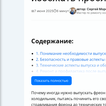
автор: Сергей Мор
📅
7 июня 2025
⏱
6 минут
Мастер по ремонту хо
Содержание:
1. Понимание необходимости выпуск
2. Безопасность и правовые аспекты
3. Технические аспекты выпуска и о
4. Ремонт и профилактика после вып
Итог: выпуск фреона — задача для м
Показать полностью
Таблица: Признаки и действия при у
Почему иногда нужно выпускать фреон и
холодильник, пытаясь починить его св
стравливания фреона до технических т