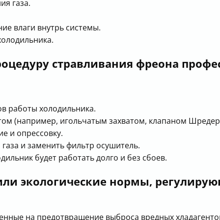
ия газа.
ие влаги внутрь системы.
холодильника.
роцедуру стравливания фреона профе
ов работы холодильника.
ом (например, игольчатым захватом, клапаном Шредер
е и опрессовку.
и газа и заменить фильтр осушитель.
дильник будет работать долго и без сбоев.
или экологические нормы, регулирую
ленные на предотвращение выброса вредных хладагенто