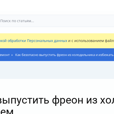
кой обработки Персональных данных
и с использованием файло
ремонт
Как безопасно выпустить фреон из холодильника и избежат
выпустить фреон из хо
лем