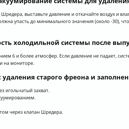
акуумирование системы для удаления
Шредера, выставьте давление и откачайте воздух и вла
олжна упасть до минимального значения (около -30), чт
ость холодильной системы после вып
ием 6 и более атмосфер. Если давление не падает, сис
и на мониторе.
с удаления старого фреона и заполне
з игольчатый захват.
акуумированием.
том через клапан Шредера.