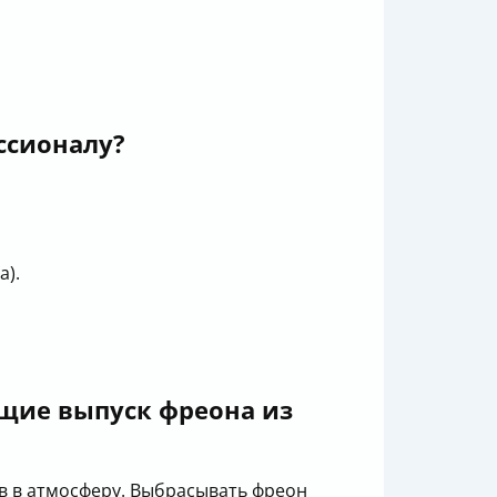
ссионалу?
а).
щие выпуск фреона из
в в атмосферу. Выбрасывать фреон