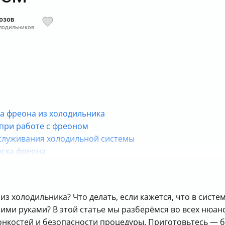
озов
лодильников
а фреона из холодильника
 при работе с фреоном
бслуживания холодильной системы
уска фреона
астера
течке фреона
з холодильника? Что делать, если кажется, что в систем
оими руками? В этой статье мы разберёмся во всех нюа
онкостей и безопасности процедуры. Приготовьтесь — бу